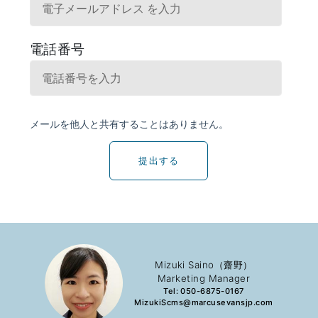
提出する
Mizuki Saino（齋野）
Marketing Manager
Tel: 050-6875-0167
MizukiScms@marcusevansjp.com